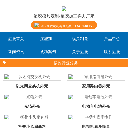
塑胶模具定制/塑胶加工实力厂家
全国免费定制咨询热线：
13418681053
溢晟首页
注塑加工
模具制造
产品中心
新闻资讯
成功案例
关于溢晟
联系溢晟
按照行业分类
以太网交换机外壳
家用路由器外壳
光猫外壳
电动车电池外壳
折叠小风扇套料
电视机底座模具