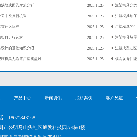
泡缺陷成因及对策分析
注塑模具分类
2025.11.25
业迎来发展新机遇
注塑模具如何
2025.11.25
气有什么标准
注塑模具的生
2025.11.25
您如何进行选材
注塑模具坡屋
2025.11.25
具设计的基础知识介绍
注塑成型在医
2025.11.25
注塑模具和塑胶模具无流道注塑成型对塑料有什么要求
模具设备性能
2025.11.25
造
产品中心
新闻资讯
成功案例
客户见证
：18025843168
圳市公明马山头社区旭发科技园A4栋1楼