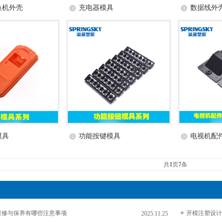
换机外壳
充电器模具
数据线外
模具
功能按键模具
电视机配
共
1
页
7
条
维修与保养有哪些注意事项
开模注塑设计
2025.11.25